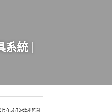
統 | 
吊具在最好的效能範圍