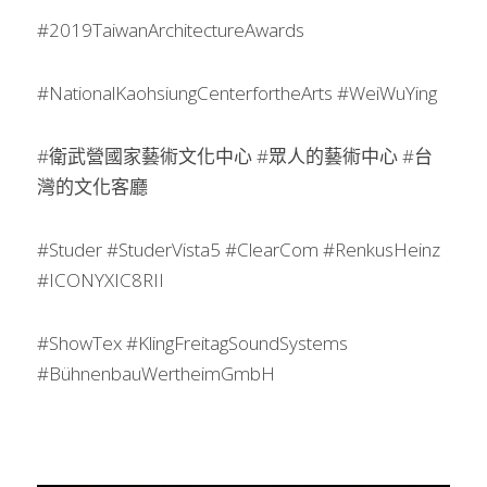
#2019TaiwanArchitectureAwards
#NationalKaohsiungCenterfortheArts #WeiWuYing
#衛武營國家藝術文化中心 #眾人的藝術中心 #台
灣的文化客廳
#Studer #StuderVista5 #ClearCom #RenkusHeinz 
#ICONYXIC8RII
#ShowTex #KlingFreitagSoundSystems 
#BühnenbauWertheimGmbH