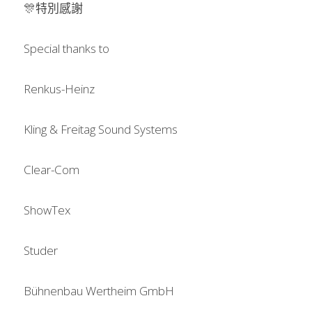
🎊特別感謝
Special thanks to
Renkus-Heinz
Kling & Freitag Sound Systems
Clear-Com
ShowTex
Studer
Bühnenbau Wertheim GmbH