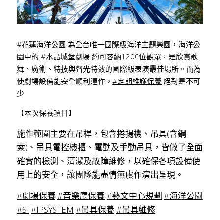
#花蓮海洋公園
 為全台唯一國際級海洋主題樂園，海洋公
園中的 
#水晶城堡劇場
 約可容納1200位觀眾，是欣賞歌
舞、魔術、特技與聲光特效的國際級表演最佳場所。而為
使劇場設備能安全順利運作，
#定期維護保養
 絕對是不可
少
【本次保養項目】
施作範圍主要在吊桿，包含捲揚機、吊具(含鋼
索)、吊具電控機櫃、電動及手動吊具，皆做了全面
確實的檢測、清潔及故障維修，以確保各項設備使
用上的安全，讓團隊能盡情無虞作演出呈現。
#劇場保養
#音樂廳保養
#藝文中心規劃
#海洋公園
#SI
#IPSYSTEM
#吊具保養
#吊具維修