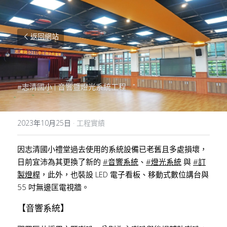
返回網站
#志清國小
 | 音響暨燈光系統工程
2023年10月25日
·
工程實績
因志清國小禮堂過去使用的系統設備已老舊且多處損壞，
日前宜沛為其更換了新的 
#音響系統
、
#燈光系統
 與 
#訂
製燈桿
，此外，也裝設 LED 電子看板、移動式數位講台與 
55 吋無邊匡電視牆。
【音響系統】