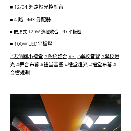
■ 12/24 迴路燈光控制台
■ 4 路 DMX 分配器
■ 嵌頂式 120W 遙控收合 LED 平板燈
■ 100W LED平板燈
#志清國小禮堂
#系統整合
#SI
#學校音響
#學校燈
光
#舞台布幕
#禮堂音響
#禮堂燈光
#禮堂布幕
#
音響規劃