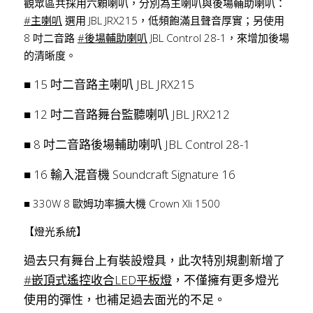
觀眾區共採用六顆喇叭，分別為主喇叭與後場輔助喇叭：
#主喇叭
 選用 JBL JRX215，低頻飽滿且聲音厚實；另使用 
8 吋二音路 
#後場輔助喇叭
 JBL Control 28-1，來增加後場
的清晰度。  
■ 15 吋二音路主喇叭 JBL JRX215
■ 12 吋二音路舞台監聽喇叭 JBL JRX212
■ 8 吋二音路後場輔助喇叭 JBL Control 28-1
■ 16 輸入混音機 Soundcraft Signature 16
■ 330W 8 歐姆功率擴大機 Crown Xli 1500
【燈光系統】
過去只有舞台上有裝設燈具，此次特別規劃新增了 
#嵌頂式遙控收合LED平板燈
，不僅擁有更多燈光
使用的彈性，也補足過去面光的不足。 