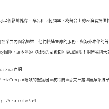
可以輕鬆地儲存、命名和回憶頻率，為舞台上的表演者提供
s的客戶服務在業界內聞名遐邇。他們快速響應的服務，與海外維修
cs和Clarity團隊，讓今年的《唱歌的聖誕樹》更加耀眼！期待著
sonics官網
ClarityMediaGroup #唱歌的聖誕樹 #波特蘭 #音質卓越 #無線系統
tps://reurl.cc/bV5nYl