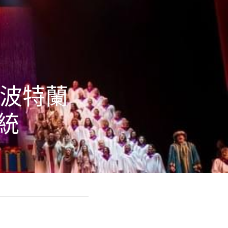
23年波特蘭
統