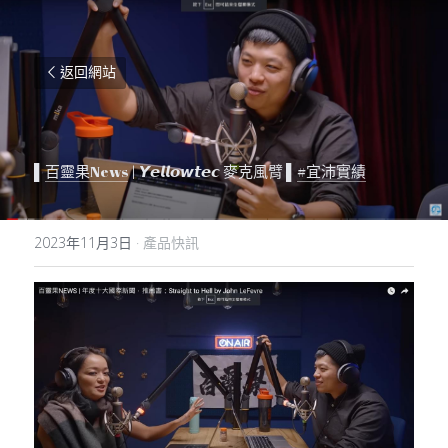
返回網站
▌
百靈果News
 | 𝙔𝙚𝙡𝙡𝙤𝙬𝙩𝙚𝙘 麥克風臂 ▌
#宜沛實績
2023年11月3日
·
產品快訊