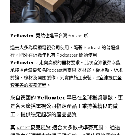
𝗬𝗲𝗹𝗹𝗼𝘄𝘁𝗲𝗰 竟然也進軍台灣Podcast啦
過去大多為廣播電視公司使用，隨著 Podcast 的普遍盛
行，國外在近幾年也有 Podcaster 開始使用 
𝗬𝗲𝗹𝗹𝗼𝘄𝘁𝗲𝗰，走向高規的器材要求。此次宜沛很榮幸能
承接 
#台灣最知名Podcast百靈果
 器材案，從場勘、訴求
討論、線材及開關製作，到實際施工安裝，
#宜沛提供全
套完善的服務流程
。
來自德國的 𝗬𝗲𝗹𝗹𝗼𝘄𝘁𝗲𝗰 早已在全球獲獎無數，更
是各大廣播電視公司指定產品！秉持著精良的做
工，提供穩定超群的產品品質
其 
#mika麥克風臂
 適合大多數標準麥克風， 通過