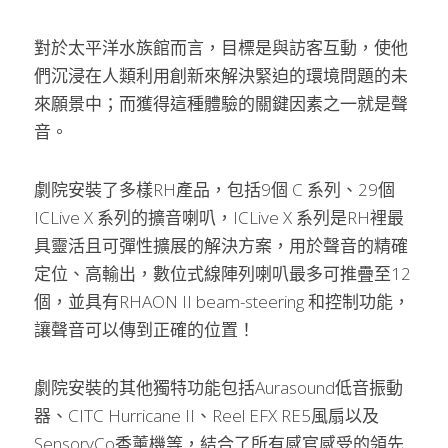
對於太平洋水族館而言，目標是與訪客互動，使他
們沉浸在人類利用創新來解決緊迫的環境問題的未
來願景中；而獲得這種體驗的關鍵因素之一就是聲
音。
劇院安裝了多樣RH產品，包括9個 C 系列、29個 
ICLive X 系列的擴音喇叭，ICLive X 系列是RH裡最
具靈活且可彈性擴展的解決方案，用於聲音的精確
定位、高輸出，數位式線陣列喇叭最多可推疊至12
個，並具有RHAON II beam-steering 和控制功能，
讓聲音可以傳到正確的位置！
劇院安裝的其他獨特功能包括Aurasound低音振動
器、CITC Hurricane II、Reel EFX RE5風扇以及
SensoryCo香薰機等，結合了所有感官感受的領先