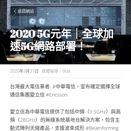
返回網站
2020 5G元年｜全球加
速
5G
網路部署！
2020年3月31日
·
媒體報導｜快訊
台灣最大電信業者- #中華電信，宣布確定選擇全球
通信集團愛立信 #Ericsson
愛立信為中華電信提供了包括中頻（3.5GHz）與高
頻（28GHz）的無線系統基地台解決方案，包含主
動式陣列天線產品，支援波束成形 #Beamforming 