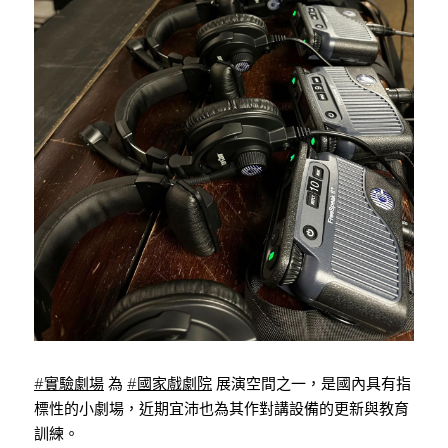
#實驗劇場
 為 
#國家戲劇院
 展演空間之一，是國內具有指
標性的小劇場，近期宜沛也為其作對講設備的更新與教育
訓練。