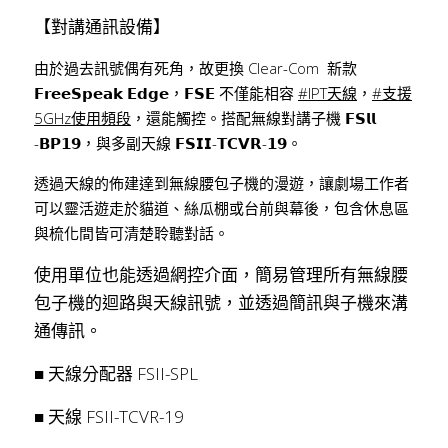
【對講通訊設備】⠀
由於過去訊號偶有死角，故更換 Clear-Com  新款 
𝗙𝗿𝗲𝗲𝗦𝗽𝗲𝗮𝗸 𝗘𝗱𝗴𝗲，𝗙𝗦𝗘 不僅能相容 
#IPT天線
，
#支援
5GHz使用頻段
，還能觸控。搭配無線對講子機 𝗙𝗦𝗹𝗹 
-𝗕𝗣𝟭𝟵，與多副天線 𝗙𝗦𝗜𝗜-𝗧𝗖𝗩𝗥-𝟭𝟵。
透過天線的佈建達到無線腰包子機的漫遊，讓劇場工作者
可以靈活遊走於貓道、絲瓜棚或台前與幕後，包含休息區
與梳化間皆可清楚聆聽對話。
使用單位也能透過網控介面，簡易管理所有無線腰
包子機的迴路與天線訊號，並透過簡訊與子機來溝
通傳訊。
■ 天線分配器 FSII-SPL
■ 天線 FSII-TCVR-19