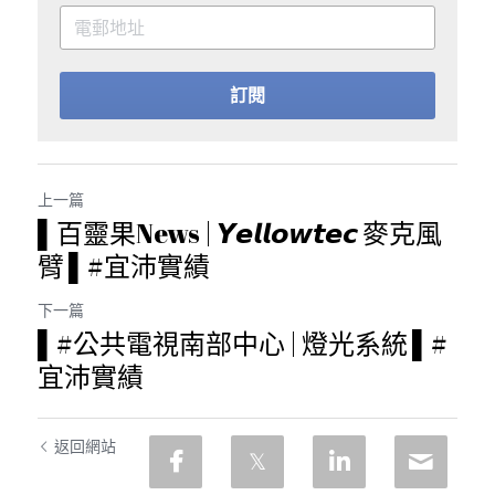
訂閱
上一篇
▌百靈果News | 𝙔𝙚𝙡𝙡𝙤𝙬𝙩𝙚𝙘 麥克風
臂 ▌#宜沛實績
下一篇
▌#公共電視南部中心 | 燈光系統 ▌#
宜沛實績
返回網站