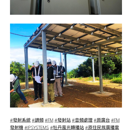
#發射系統
#調頻
#FM
#發射站
#音頻處理
#原廣台
#FM
發射機
#IPSYSTEMS
#牡丹風光轉播站
#原住民族廣播電