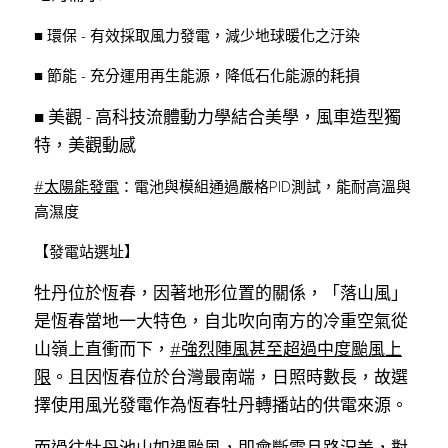
■ 環保 - 有效採取風力發電，減少地球暖化之汙染
■ 節能 - 充分運用再生能源，降低石化能源的耗損
■ 美觀 - 高科技流體動力學結合美學，風車造型獨
特，美觀動感
#太陽能發電
：電池與模組通過嚴格PID測試，能耐高溫與
高濕度
【發電站選址】
牡丹位於恆春，因著地形位置的關係，「落山風」
是恆春當地一大特色，自北吹向南方的冷重空氣從
山嶺上直衝而下，
#強烈陣風甚至超過中度颱風上
限
。且因恆春位於台灣最南端，日照時數長，故選
擇使用風光發電作為恆春牡丹轉播站的供電來源。
而過往牡丹池山如遇颱風，即會斷電且路況差，對