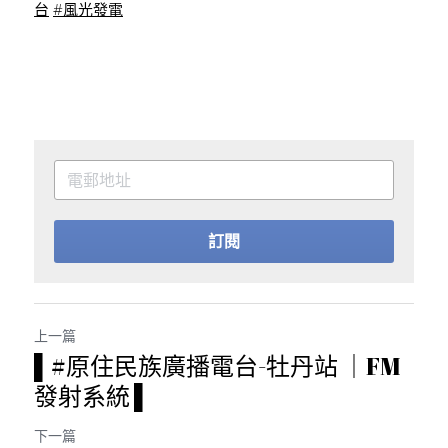
台
#風光發電
訂閱
上一篇
▌#原住民族廣播電台-牡丹站 ｜FM
發射系統 ▌
下一篇