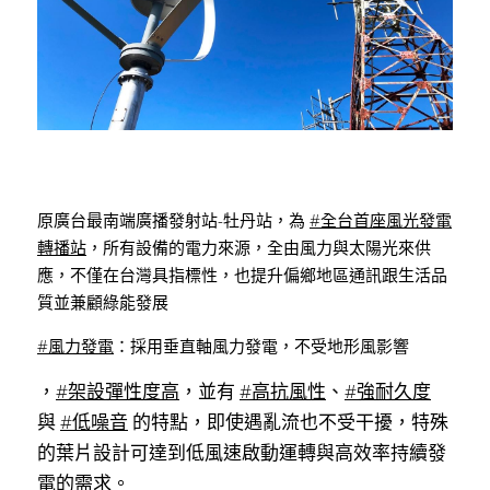
原廣台最南端廣播發射站-牡丹站，為 
#全台首座風光發電
轉播站
，所有設備的電力來源，全由風力與太陽光來供
應，不僅在台灣具指標性，也提升偏鄉地區通訊跟生活品
質並兼顧綠能發展
#風力發電
：採用垂直軸風力發電，不受地形風影響
，
#架設彈性度高
，並有 
#高抗風性
、
#強耐久度
與 
#低噪音
 的特點，即使遇亂流也不受干擾，特殊
的葉片設計可達到低風速啟動運轉與高效率持續發
電的需求。