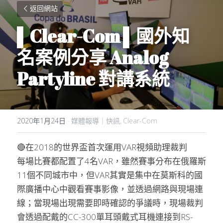
返回網站
▌Clear-Com ▌國外知
名案例分享 Analog 
Partyline 對講系統
2020年1月24日
·
媒體報導｜快訊,
Clear-Com
🔴在2018的世界盃首次運用VAR視頻助理裁判
每場比賽都配置了4名VAR，雖然賽事分布在俄羅斯
11個不同城市中，但VAR其實是集中在莫斯科的國
際廣播中心中觀看賽事影像，並透過網路與現場連
線；當現場出現需要即時確認的爭議時，現場裁判
會透過配戴的CC-300單耳頭戴式耳機連接到RS-