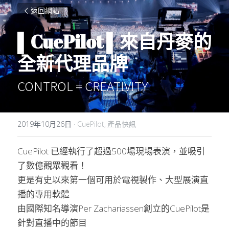
返回網站
▌CuePilot ▌來自丹麥的
全新代理品牌 
CONTROL = CREATIVITY
2019年10月26日
·
CuePilot,
產品快訊
CuePilot 已經執行了超過500場現場表演，並吸引
了數億觀眾觀看！
更是有史以來第一個可用於電視製作、大型展演直
播的專用軟體
由國際知名導演Per Zachariassen創立的CuePilot是
針對直播中的節目