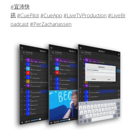
#宜沛快
訊
#CuePilot
#CueApp
#LiveTVProduction
#LiveBr
oadcast
#PerZachariassen