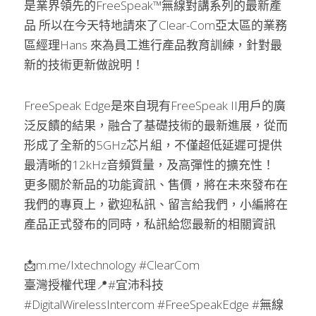
是業界領先的FreeSpeak™無線對講系列的最新產
品 所以在今天特地請來了Clear-Com亞太區的業務
區經理Hans 來為員工進行產品教育訓練，針對最
新的技術更新做說明！
FreeSpeak Edge是來自現有FreeSpeak II用戶的廣
泛反饋的結果，融合了基礎技術的最新進展，從而
形成了全新的5GHz芯片組，不僅超低延遲可提供
最清晰的12kHz音頻質量，及高彈性的擴充性！
更多關於新品的功能資訊、售價，將在未來發布在
我們的專頁上，歡迎私訊、留言給我們，小編將在
產品正式發布的同時，私訊給您最新的相關資訊
📩m.me/Ixtechnology #ClearCom
臺灣授權代理📍#宜沛科技
#DigitalWirelessIntercom #FreeSpeakEdge #無線