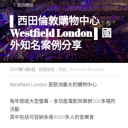
返回網站
▌西田倫敦購物中心 
Westfield London
 ▌國
外知名案例分享
2020年5月8日
·
媒體報導｜快訊,
Optocore,
BroaMan
Westfield London 是歐洲最大的購物中心
每年透過大型螢幕、多功能電影院舉辦300多場的
活動
其中包括可容納多達4000多人的音樂會