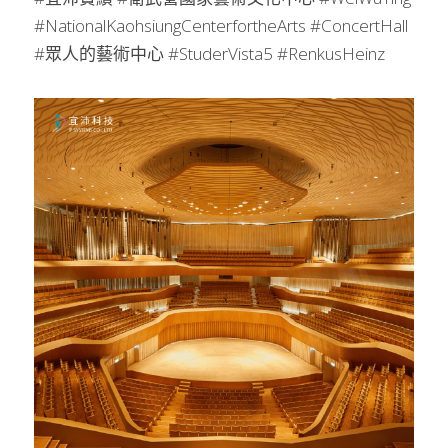
#NationalKaohsiungCenterfortheArts #ConcertHall 
#眾人的藝術中心 #StuderVista5 #RenkusHeinz