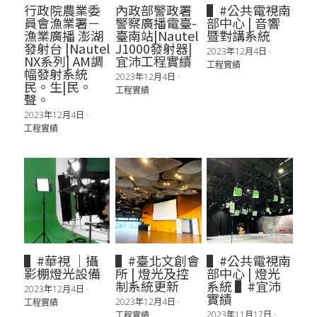
行政院農業委
內政部警政署
▌#公共電視南
員會漁業署－
警察廣播電臺-
部中心 | 音響
漁業廣播 澎湖
臺南站|Nautel
暨對講系統
發射台 |Nautel
J1000發射器|
2023年12月4日
·
NX系列| AM調
宜沛工程實績
工程實績
幅發射系統
2023年12月4日
·
民。生|民。
工程實績
聲。
2023年12月4日
·
工程實績
▌#華視 ｜攝
▌#臺北文創會
▌#公共電視南
影棚燈光設備
所 | 燈光及控
部中心 | 燈光
制系統更新
系統 ▌#宜沛
2023年12月4日
·
實績
2023年12月4日
·
工程實績
2023年11月17日
·
工程實績