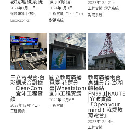
資安服務
數位媒體
數位無線系統
宜沛實績
2023年12月21日
·
2024年1月11日
·
2024年1月3日
·
工程實績,
燈光系統,
媒體報導｜快訊,
工程實績,
Clear-Com,
對講系統
Lectrosonics
對講系統
三立電視台-台
國立教育廣播
教育廣播電台
彩棚成音副控
電臺-花蓮分
高雄分台-澎湖
｜Clear-Com
臺|Wheatstone|
轉播站
｜宜沛工程實
宜沛工程實績
FM99.1|NAUTEL
績
|宜沛實績
2023年12月6日
·
『Open your
2023年12月14日
·
工程實績
mind！就愛教
工程實績
育電台』
2023年12月4日
·
工程實績