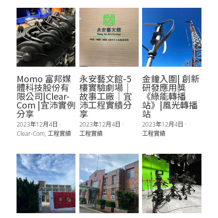
Momo 富邦媒
永安藝文館-5
金鐘入圍| 創新
體科技股份有
樓實驗劇場｜
研發應用獎
限公司|Clear-
故事工廠｜宜
《綠能轉播
Com |宜沛實例
沛工程實績分
站》|風光轉播
分享
享
站
2023年12月4日
·
2023年12月4日
·
2023年12月4日
·
Clear-Com,
工程實績
工程實績
工程實績