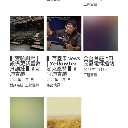
工程實績
▌實驗劇場 |
▌百靈果News
全台首座 #風
設備更新暨教
| 𝙔𝙚𝙡𝙡𝙤𝙬𝙩𝙚𝙘
光發電轉播站
育訓練 ▌#宜
麥克風臂 ▌#
2023年11月3日
·
沛實績
宜沛實績
工程實績
2023年11月3日
·
2023年11月3日
·
對講系統,
工程實績
產品快訊