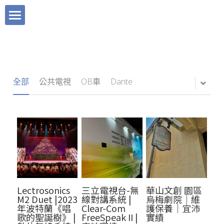
×
×
部落格分類
商品分類
關於宜沛
所有商品分類
工程實績
服務項目
品牌理念
Sound Devices
產品快訊
全部
公共電視
OB車
Dante
BLOG
聯絡我們
廣播電臺
Tentacle Sync 章魚哥時碼器
媒體報導｜快訊
宜沛購物
Instagram
電視臺
媒體報導｜快訊
Mevo 直播攝影機
直播活動
Facebook
藝文中心
產品快訊
搜索
Dante AVIO 轉換器
數位媒體
Clear Com
多功能廳
工程實績
繁體中文
Lectrosonics
三立電視台-無
華山文創 園區
媒體服務
活動直播
繁體中文
M2 Duet |2023
線對講系統 |
烏梅劇院｜維
年波特蘭《唱
Clear-Com
護保養｜宜沛
歌的聖誕樹》 |
FreeSpeak II |
實績