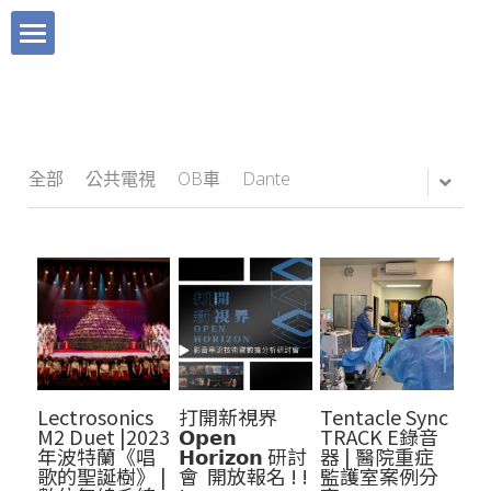
×
×
部落格分類
商品分類
關於宜沛
所有商品分類
工程實績
服務項目
品牌理念
Sound Devices
產品快訊
全部
公共電視
OB車
Dante
BLOG
聯絡我們
廣播電臺
Tentacle Sync 章魚哥時碼器
媒體報導｜快訊
宜沛購物
Instagram
電視臺
媒體報導｜快訊
Mevo 直播攝影機
直播活動
Facebook
藝文中心
產品快訊
搜索
Dante AVIO 轉換器
數位媒體
Clear Com
多功能廳
工程實績
繁體中文
Lectrosonics
打開新視界
Tentacle Sync
媒體服務
活動直播
繁體中文
M2 Duet |2023
𝗢𝗽𝗲𝗻
TRACK E錄音
年波特蘭《唱
𝗛𝗼𝗿𝗶𝘇𝗼𝗻 研討
器 | 醫院重症
歌的聖誕樹》 |
會 開放報名 ! !
監護室案例分