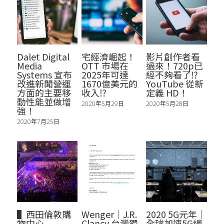
Dalet Digital
宅經濟崛起！
影片創作者看
Media
OTT 市場在
過來！720p已
Systems 宣布
2025年可達
經不夠看了⁉
改進新聞營運
1670億美元的
YouTube 從新
方面的主要移
收入⁉
定義 HD！
動性能並做增
2020年5月29日
2020年5月28日
強！
2020年7月25日
▌西田倫敦購
Wenger｜J.R.
2020 5G元年｜
物中心
Clancy 台灣獨
全球加速5G網