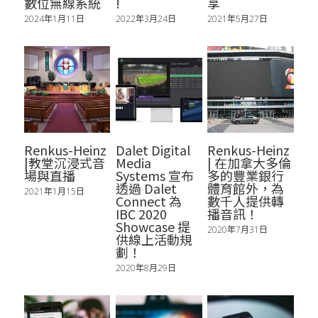
資安服務
數位媒體
數位無線系統
!
享
2024年1月11日
2022年3月24日
2021年5月27日
Renkus-Heinz
Dalet Digital
Renkus-Heinz
|教堂沉浸式音
Media
| 在加拿大多倫
場與直播
Systems 宣布
多的豐業銀行
透過 Dalet
體育館外，為
2021年1月15日
Connect 為
數千人提供轉
IBC 2020
播音訊！
Showcase 提
2020年7月31日
供線上活動規
劃！
2020年8月29日