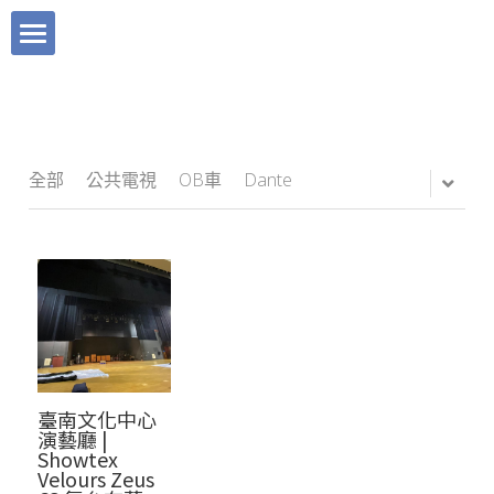
×
×
部落格分類
商品分類
關於宜沛
所有商品分類
工程實績
服務項目
品牌理念
Sound Devices
產品快訊
全部
公共電視
OB車
Dante
BLOG
聯絡我們
廣播電臺
Tentacle Sync 章魚哥時碼器
媒體報導｜快訊
宜沛購物
Instagram
電視臺
媒體報導｜快訊
Mevo 直播攝影機
直播活動
Facebook
藝文中心
產品快訊
搜索
Dante AVIO 轉換器
數位媒體
Clear Com
多功能廳
工程實績
繁體中文
臺南文化中心
媒體服務
活動直播
繁體中文
演藝廳 |
Showtex
Velours Zeus