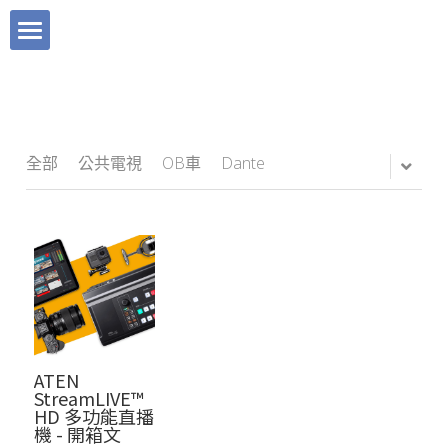
×
×
部落格分類
商品分類
關於宜沛
所有商品分類
工程實績
服務項目
品牌理念
Sound Devices
產品快訊
全部
公共電視
OB車
Dante
BLOG
聯絡我們
廣播電臺
Tentacle Sync 章魚哥時碼器
媒體報導｜快訊
宜沛購物
Instagram
電視臺
媒體報導｜快訊
Mevo 直播攝影機
直播活動
Facebook
藝文中心
產品快訊
搜索
Dante AVIO 轉換器
數位媒體
Clear Com
多功能廳
工程實績
繁體中文
ATEN
媒體服務
活動直播
繁體中文
StreamLIVE™
HD 多功能直播
機 - 開箱文