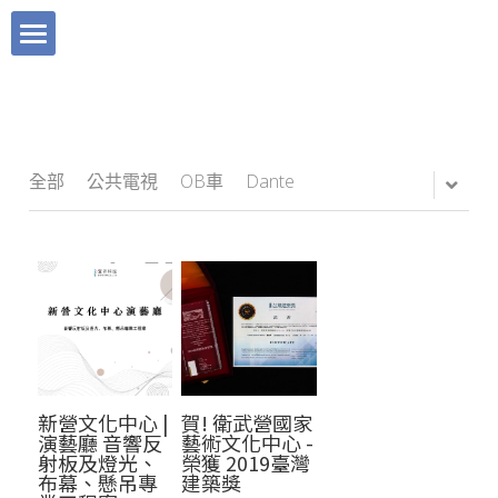
×
×
部落格分類
商品分類
關於宜沛
所有商品分類
工程實績
服務項目
品牌理念
Sound Devices
產品快訊
全部
公共電視
OB車
Dante
BLOG
聯絡我們
廣播電臺
Tentacle Sync 章魚哥時碼器
媒體報導｜快訊
宜沛購物
Instagram
電視臺
媒體報導｜快訊
Mevo 直播攝影機
直播活動
Facebook
藝文中心
產品快訊
搜索
Dante AVIO 轉換器
數位媒體
Clear Com
多功能廳
工程實績
繁體中文
新營文化中心 |
賀! 衛武營國家
媒體服務
活動直播
繁體中文
演藝廳 音響反
藝術文化中心 -
射板及燈光、
榮獲 2019臺灣
布幕、懸吊專
建築獎