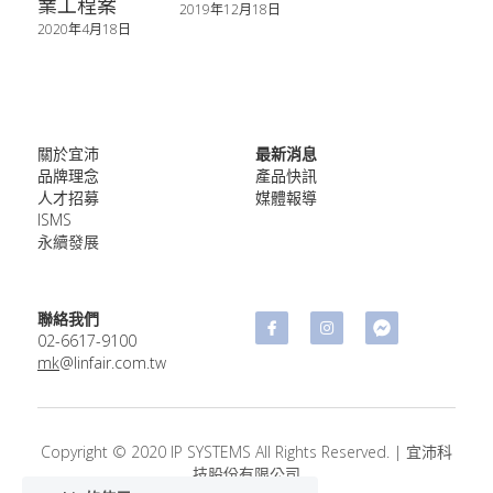
資安服務
數位媒體
業工程案
2019年12月18日
2020年4月18日
關於宜沛
最新消息
品牌理念
產品快訊
人才招募
媒體報導
ISMS
永續發展
聯絡我們
02-​6617-9100
mk
@linfair.com.tw
Copyright © 2020 IP SYSTEMS All Rights Reserved. | 宜沛科
技股份有限公司